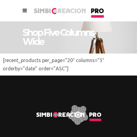
Shop Five Columns
Wide
[recent_products per_page=”20″ columns=”5″
orderby=”date” order=”ASC”]